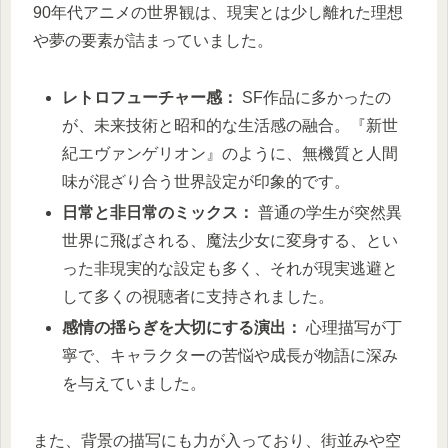
90年代アニメの世界観は、現実とは少し離れた理想
や夢の要素が詰まっていました。
レトロフューチャー感：
SF作品に多かったの
が、未来技術と昭和的な生活感の融合。『新世
紀エヴァンゲリオン』のように、無機質と人間
味が混ざり合う世界設定が印象的です。
日常と非日常のミックス：
普通の学生が突然異
世界に飛ばされる、魔法少女に変身する、とい
った非現実的な設定も多く、それが現実逃避と
して多くの視聴者に支持されました。
感情の揺らぎを大切にする演出：
心理描写が丁
寧で、キャラクターの苦悩や成長が物語に深み
を与えていました。
また、背景の描写にも力が入っており、街並みや空