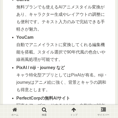
無料プランでも使えるAIアニメスタイル変換が
あり、キャラクター生成やレイアウトの調整に
も便利です。テキスト入力のみで完結できる手
軽さが魅力。
YouCam
自動でアニメイラストに変換してくれる編集機
能を搭載。スタイル選択で90年代風の色合いや
線画風処理が可能です。
PixAI / niji・journey など
キャラ特化型アプリとしてはPixAIが有名。niji・
journeyはアニメ絵に強く、背景とキャラの調和
も得意とします。
PerfectCorpの無料AIサイト
写真をアップロードするだけで、自動的に90年
代風のアニメ画に変換。顔パーツのバランスや
ホーム
検索
トップ
サイドバー