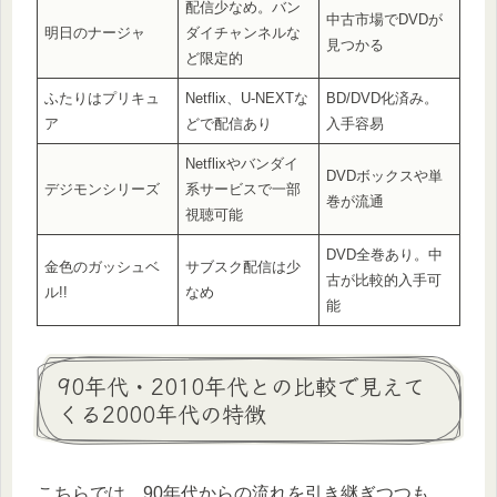
配信少なめ。バン
中古市場でDVDが
明日のナージャ
ダイチャンネルな
見つかる
ど限定的
ふたりはプリキュ
Netflix、U‑NEXTな
BD/DVD化済み。
ア
どで配信あり
入手容易
Netflixやバンダイ
DVDボックスや単
デジモンシリーズ
系サービスで一部
巻が流通
視聴可能
DVD全巻あり。中
金色のガッシュベ
サブスク配信は少
古が比較的入手可
ル!!
なめ
能
90年代・2010年代との比較で見えて
くる2000年代の特徴
こちらでは、90年代からの流れを引き継ぎつつも、