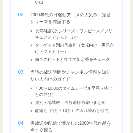
い出
2000年代の日曜朝アニメの人気作・定番
シリーズを確認する
長寿&国民的シリーズ：ワンピース／プリ
キュア／デジモン ほか
ターゲット別の代表作（女児向け・男児向
け・ファミリー）
前半のヒットと後半の新定番をチェック
当時の放送時間やチャンネル情報を知り
たい人向けのガイド
7:00〜10:00のタイムテーブル早見（枠ご
との並び）
局別・地域差・再放送枠の違いまとめ
改編期（4月・10月）の入れ替わり傾向
再放送や配信で懐かしの2000年代作品を
今すぐ観る