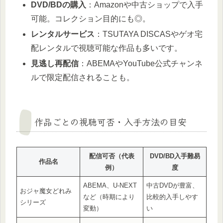
DVD/BDの購入
：Amazonや中古ショップで入手
可能。コレクション目的にも◎。
レンタルサービス
：TSUTAYA DISCASやゲオ宅
配レンタルで視聴可能な作品も多いです。
見逃し再配信
：ABEMAやYouTube公式チャンネ
ルで限定配信されることも。
作品ごとの視聴可否・入手方法の目安
配信可否（代表
DVD/BD入手難易
作品名
例）
度
ABEMA、U‑NEXT
中古DVDが豊富、
おジャ魔女どれみ
など（時期により
比較的入手しやす
シリーズ
変動）
い